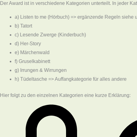
Der Award ist in verschiedene Kategorien unterteilt. In jeder K
a) Listen to me (Hörbuch) => ergänzende Regeln siehe 
b) Tatort
c) Lesende Zwerge (Kinderbuch)
d) Her-Story
e) Märchenwald
f) Gruselkabinett
g) Irrungen & Wirrungen
h) Tüdeltasche => Auffangkategorie für alles andere
Hier folgt zu den einzelnen Kategorien eine kurze Erklärung: