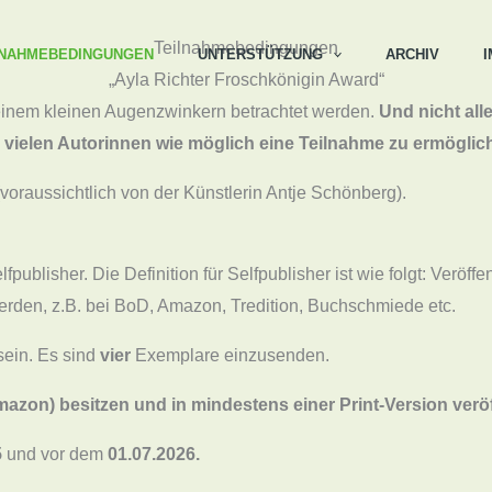
Teilnahmebedingungen
LNAHMEBEDINGUNGEN
UNTERSTÜTZUNG
ARCHIV
„Ayla Richter Froschkönigin Award“
it einem kleinen Augenzwinkern betrachtet werden.
Und nicht all
ielen Autorinnen wie möglich eine Teilnahme zu ermöglic
(voraussichtlich von der Künstlerin Antje Schönberg).
ublisher. Die Definition für Selfpublisher ist wie folgt: Veröffe
 werden, z.B. bei BoD, Amazon, Tredition, Buchschmiede etc.
ein. Es sind
vier
Exemplare einzusenden.
zon) besitzen und in mindestens einer Print-Version veröff
5
und vor dem
01.07.2026.