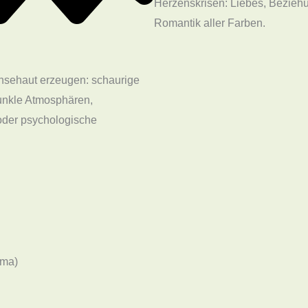
Herzenskrisen: Liebes, Bezieh
Romantik aller Farben.
änsehaut erzeugen: schaurige
unkle Atmosphären,
oder psychologische
ema)