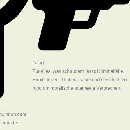
Tatort
Für alles, was schaudern lässt: Kriminalfälle,
Ermittlungen, Thriller, Rätsel und Geschichten
rund um moralische oder reale Verbrechen.
er
:
innen oder
derbücher,