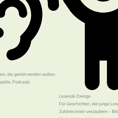
en, die gehört werden wollen:
spiele, Podcasts
Lesende Zwerge
Für Geschichten, die junge Les
Zuhörer:innen verzaubern – Bil