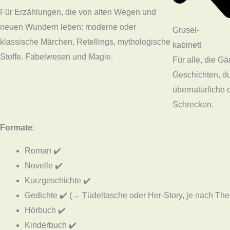
Für Erzählungen, die von alten Wegen und
neuen Wundern leben: moderne oder
Grusel-
klassische Märchen, Retellings, mythologische
kabinett
Stoffe. Fabelwesen und Magie.
Für alle, die G
Geschichten, d
übernatürliche 
Schrecken.
Formate
:
Roman ✔️
Novelle ✔️
Kurzgeschichte ✔️
Gedichte ✔️ (→ Tüdeltasche oder Her-Story, je nach Th
Hörbuch ✔️
Kinderbuch ✔️