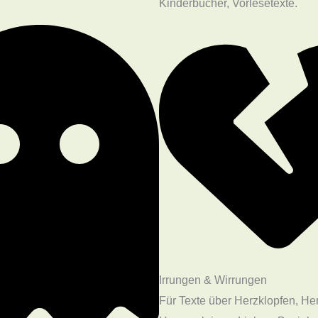
Kinderbücher, Vorlesetexte.
Irrungen & Wirrungen
Für Texte über Herzklopfen, H