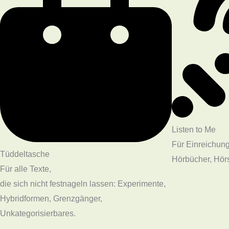
Listen to Me
Für Einreichung
Tüddeltasche
Hörbücher, Hör
Für alle Texte,
die sich nicht festnageln lassen: Experimente,
Hybridformen, Grenzgänger,
Unkategorisierbares.